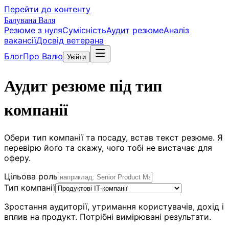
Перейти до контенту
Балувана Валя
Резюме з нуля
Сумісність
Аудит резюме
Аналіз
вакансії
Досвід ветерана
Блог
Про Валю
Увійти
Аудит резюме під тип
компанії
Обери тип компанії та посаду, встав текст резюме. Я
перевірю його та скажу, чого тобі не вистачає для
оферу.
Цільова роль
Тип компанії
Зростання аудиторії, утримання користувачів, дохід і
вплив на продукт. Потрібні вимірювані результати.