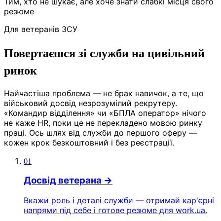
Тим, хто не шукає, але хоче знати слабкі місця свого
резюме
Для ветеранів ЗСУ
Повертаєшся зі служби на цивільний
ринок
Найчастіша проблема — не брак навичок, а те, що
військовий досвід незрозумілий рекрутеру.
«Командир відділення» чи «БПЛА оператор» нічого
не каже HR, поки це не перекладено мовою ринку
праці. Ось шлях від служби до першого оферу —
кожен крок безкоштовний і без реєстрації.
01
Досвід ветерана
→
Вкажи роль і деталі служби — отримай кар'єрні
напрями під себе і готове резюме для work.ua.