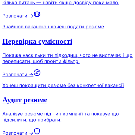
кілька питань — навіть якщо досвіду поки мало.
Розпочати →
Знайшов вакансію і хочеш подати резюме
Перевірка сумісності
Покаже наскільки ти підходиш, чого не вистачає і що
переписати, щоб пройти фільтр.
Розпочати →
Хочеш покращити резюме без конкретної вакансії
Аудит резюме
Аналізує резюме під тип компанії та показує що
підсилити, що прибрати.
Розпочати →