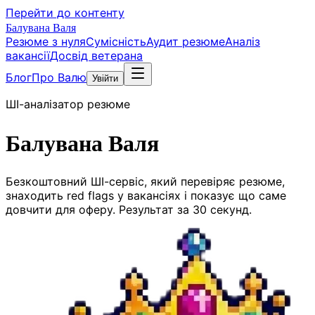
Перейти до контенту
Балувана Валя
Резюме з нуля
Сумісність
Аудит резюме
Аналіз
вакансії
Досвід ветерана
Блог
Про Валю
Увійти
ШІ-аналізатор резюме
Балувана Валя
Безкоштовний ШІ-сервіс, який перевіряє резюме,
знаходить red flags у вакансіях і показує що саме
довчити для оферу. Результат за 30 секунд.