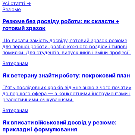
Усі статті →
Резюме
Резюме без досвіду роботи: як скласти +
готовий зразок
Що писати замість досвіду, готовий зразок резюме
для першої роботи, розбір кожного розділу і типові
помилки. Для студентів, випускників і зміни професії.
Ветеранам
Як ветерану знайти роботу: покроковий план
П'ять послідовних кроків від «не знаю з чого почати»
до першого офера — з конкретними інструментами і
реалістичними очікуваннями.
Ветеранам
Як вписати військовий досвід у резюме:
приклади і формулювання