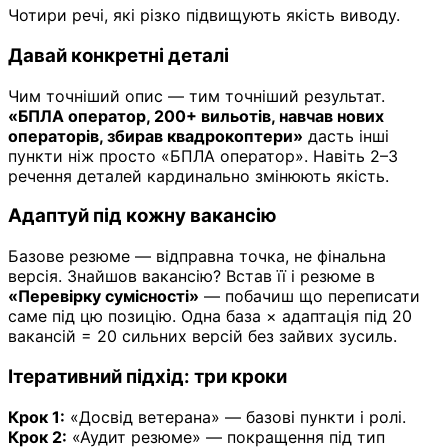
Чотири речі, які різко підвищують якість виводу.
Давай конкретні деталі
Чим точніший опис — тим точніший результат.
«БПЛА оператор, 200+ вильотів, навчав нових
операторів, збирав квадрокоптери»
дасть інші
пункти ніж просто «БПЛА оператор». Навіть 2–3
речення деталей кардинально змінюють якість.
Адаптуй під кожну вакансію
Базове резюме — відправна точка, не фінальна
версія. Знайшов вакансію? Встав її і резюме в
«Перевірку сумісності»
— побачиш що переписати
саме під цю позицію. Одна база × адаптація під 20
вакансій = 20 сильних версій без зайвих зусиль.
Ітеративний підхід: три кроки
Крок 1:
«Досвід ветерана» — базові пункти і ролі.
Крок 2:
«Аудит резюме» — покращення під тип