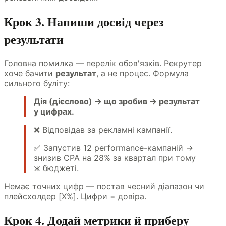
Крок 3. Напиши досвід через
результати
Головна помилка — перелік обов'язків. Рекрутер
хоче бачити
результат
, а не процес. Формула
сильного буліту:
Дія (дієслово) → що зробив → результат
у цифрах.
❌ Відповідав за рекламні кампанії.
✅ Запустив 12 performance-кампаній →
знизив CPA на 28% за квартал при тому
ж бюджеті.
Немає точних цифр — постав чесний діапазон чи
плейсхолдер [X%]. Цифри = довіра.
Крок 4. Додай метрики й приберy