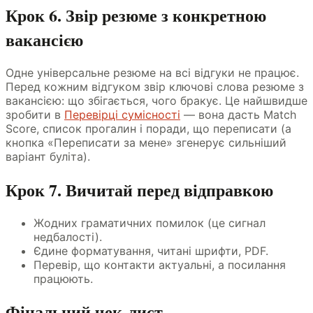
Крок 6. Звір резюме з конкретною
вакансією
Одне універсальне резюме на всі відгуки не працює.
Перед кожним відгуком звір ключові слова резюме з
вакансією: що збігається, чого бракує. Це найшвидше
зробити в
Перевірці сумісності
— вона дасть Match
Score, список прогалин і поради, що переписати (а
кнопка «Переписати за мене» згенерує сильніший
варіант буліта).
Крок 7. Вичитай перед відправкою
Жодних граматичних помилок (це сигнал
недбалості).
Єдине форматування, читані шрифти, PDF.
Перевір, що контакти актуальні, а посилання
працюють.
Фінальний чек-лист