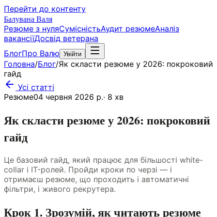
Перейти до контенту
Балувана Валя
Резюме з нуля
Сумісність
Аудит резюме
Аналіз
вакансії
Досвід ветерана
Блог
Про Валю
Увійти
Головна
/
Блог
/
Як скласти резюме у 2026: покроковий
гайд
Усі статті
Резюме
04 червня 2026 р.
·
8
хв
Як скласти резюме у 2026: покроковий
гайд
Це базовий гайд, який працює для більшості white-
collar і IT-ролей. Пройди кроки по черзі — і
отримаєш резюме, що проходить і автоматичні
фільтри, і живого рекрутера.
Крок 1. Зрозумій, як читають резюме