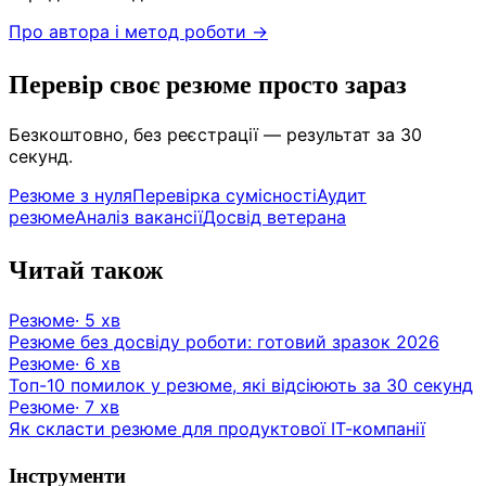
Про автора і метод роботи →
Перевір своє резюме просто зараз
Безкоштовно, без реєстрації — результат за 30
секунд.
Резюме з нуля
Перевірка сумісності
Аудит
резюме
Аналіз вакансії
Досвід ветерана
Читай також
Резюме
·
5
хв
Резюме без досвіду роботи: готовий зразок 2026
Резюме
·
6
хв
Топ-10 помилок у резюме, які відсіюють за 30 секунд
Резюме
·
7
хв
Як скласти резюме для продуктової ІТ-компанії
Інструменти