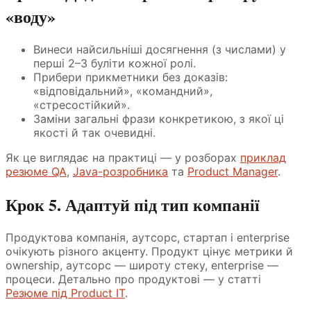
«воду»
Винеси найсильніші досягнення (з числами) у
перші 2–3 буліти кожної ролі.
Прибери прикметники без доказів:
«відповідальний», «командний»,
«стресостійкий».
Заміни загальні фрази конкретикою, з якої ці
якості й так очевидні.
Як це виглядає на практиці — у розборах
приклад
резюме QA
,
Java-розробника
та
Product Manager
.
Крок 5. Адаптуй під тип компанії
Продуктова компанія, аутсорс, стартап і enterprise
очікують різного акценту. Продукт цінує метрики й
ownership, аутсорс — широту стеку, enterprise —
процеси. Детально про продуктові — у статті
Резюме під Product IT
.