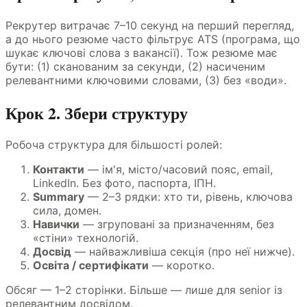
Рекрутер витрачає 7–10 секунд на перший перегляд,
а до нього резюме часто фільтрує ATS (програма, що
шукає ключові слова з вакансії). Тож резюме має
бути: (1) сканованим за секунди, (2) насиченим
релевантними ключовими словами, (3) без «води».
Крок 2. Збери структуру
Робоча структура для більшості ролей:
Контакти
— ім'я, місто/часовий пояс, email,
LinkedIn. Без фото, паспорта, ІПН.
Summary
— 2–3 рядки: хто ти, рівень, ключова
сила, домен.
Навички
— згруповані за призначенням, без
«стіни» технологій.
Досвід
— найважливіша секція (про неї нижче).
Освіта / сертифікати
— коротко.
Обсяг — 1–2 сторінки. Більше — лише для senior із
релевантним досвідом.