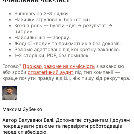
Summary за 2–3 рядки.
Навички згруповані, без «стіни».
Кожна роль — буліти «дія → результат →
цифри».
Найсильніше — зверху.
Жодної «води» та прикметників без доказів.
Резюме адаптоване під конкретну вакансію.
1–2 сторінки, PDF, без помилок.
Готово?
Прожар резюме на сумісність
з вакансією
або зроби
стратегічний аудит
під тип компанії —
краще почути правду від ШІ, ніж тишу від рекрутера.
Максим Зубенко
Автор Балуваної Валі. Допомагає студентам і друзям
покращувати резюме та перевіряти роботодавців
перед співбесідою.