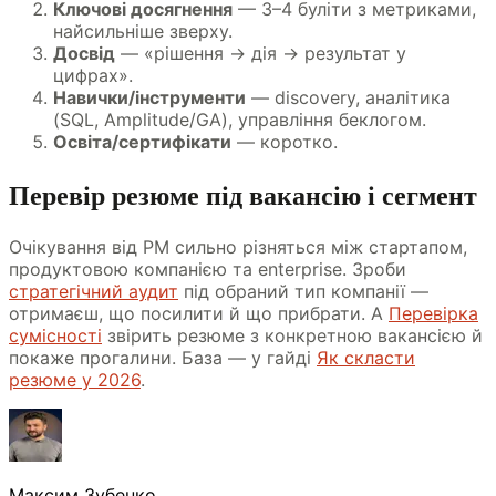
Ключові досягнення
— 3–4 буліти з метриками,
найсильніше зверху.
Досвід
— «рішення → дія → результат у
цифрах».
Навички/інструменти
— discovery, аналітика
(SQL, Amplitude/GA), управління беклогом.
Освіта/сертифікати
— коротко.
Перевір резюме під вакансію і сегмент
Очікування від PM сильно різняться між стартапом,
продуктовою компанією та enterprise. Зроби
стратегічний аудит
під обраний тип компанії —
отримаєш, що посилити й що прибрати. А
Перевірка
сумісності
звірить резюме з конкретною вакансією й
покаже прогалини. База — у гайді
Як скласти
резюме у 2026
.
Максим Зубенко