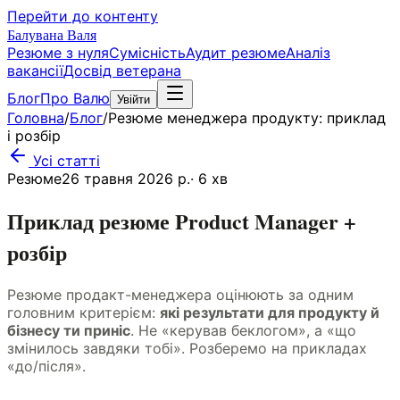
Перейти до контенту
Балувана Валя
Резюме з нуля
Сумісність
Аудит резюме
Аналіз
вакансії
Досвід ветерана
Блог
Про Валю
Увійти
Головна
/
Блог
/
Резюме менеджера продукту: приклад
і розбір
Усі статті
Резюме
26 травня 2026 р.
·
6
хв
Приклад резюме Product Manager +
розбір
Резюме продакт-менеджера оцінюють за одним
головним критерієм:
які результати для продукту й
бізнесу ти приніс
. Не «керував беклогом», а «що
змінилось завдяки тобі». Розберемо на прикладах
«до/після».