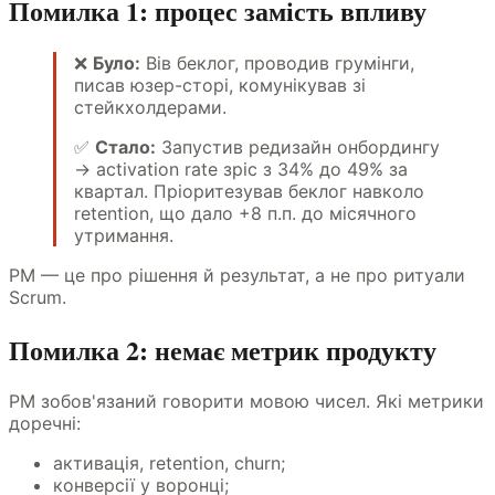
Помилка 1: процес замість впливу
❌
Було:
Вів беклог, проводив грумінги,
писав юзер-сторі, комунікував зі
стейкхолдерами.
✅
Стало:
Запустив редизайн онбордингу
→ activation rate зріс з 34% до 49% за
квартал. Пріоритезував беклог навколо
retention, що дало +8 п.п. до місячного
утримання.
PM — це про рішення й результат, а не про ритуали
Scrum.
Помилка 2: немає метрик продукту
PM зобов'язаний говорити мовою чисел. Які метрики
доречні:
активація, retention, churn;
конверсії у воронці;