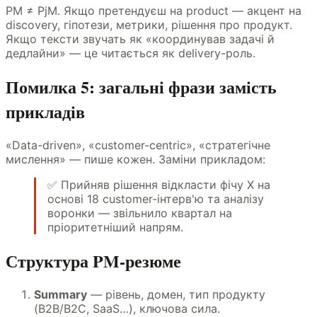
PM ≠ PjM. Якщо претендуєш на product — акцент на
discovery, гіпотези, метрики, рішення про продукт.
Якщо тексти звучать як «координував задачі й
дедлайни» — це читається як delivery-роль.
Помилка 5: загальні фрази замість
прикладів
«Data-driven», «customer-centric», «стратегічне
мислення» — пише кожен. Заміни прикладом:
✅ Прийняв рішення відкласти фічу X на
основі 18 customer-інтерв'ю та аналізу
воронки — звільнило квартал на
пріоритетніший напрям.
Структура PM-резюме
Summary
— рівень, домен, тип продукту
(B2B/B2C, SaaS…), ключова сила.