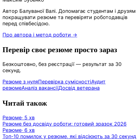
Автор Балуваної Валі. Допомагає студентам і друзям
покращувати резюме та перевіряти роботодавців
перед співбесідою.
Про автора і метод роботи →
Перевір своє резюме просто зараз
Безкоштовно, без реєстрації — результат за 30
секунд.
Резюме з нуля
Перевірка сумісності
Аудит
резюме
Аналіз вакансії
Досвід ветерана
Читай також
Резюме
·
5
хв
Резюме без досвіду роботи: готовий зразок 2026
Резюме
·
6
хв
Топ-10 помилок у резюме, які відсіюють за 30 секунд