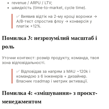
revenue / ARPU / LTV;
швидкість (time-to-market, cycle time).
✅ Виявив відтік на 2-му кроці воронки →
A/B-тест спростив флоу → конверсія у
платіж +12%.
Помилка 3: незрозумілий масштаб і
роль
Уточни контекст: розмір продукту, команда, твоя
зона відповідальності.
✅ Відповідав за напрям з MAU ~120k і
командою з 6 інженерів + дизайнер.
Власник roadmap і метрик активації.
Помилка 4: «змішування» з проєкт-
менеджментом