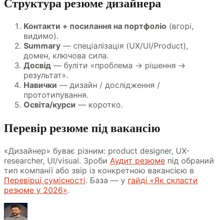
Структура резюме дизайнера
Контакти + посилання на портфоліо
(вгорі,
видимо).
Summary
— спеціалізація (UX/UI/Product),
домен, ключова сила.
Досвід
— буліти «проблема → рішення →
результат».
Навички
— дизайн / дослідження /
прототипування.
Освіта/курси
— коротко.
Перевір резюме під вакансію
«Дизайнер» буває різним: product designer, UX-
researcher, UI/visual. Зроби
Аудит резюме
під обраний
тип компанії або звір із конкретною вакансією в
Перевірці сумісності
. База — у
гайді «Як скласти
резюме у 2026»
.