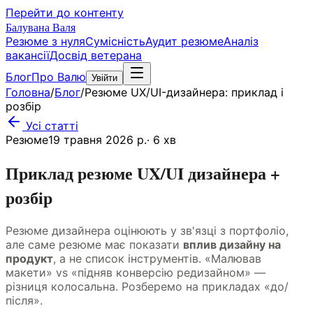
Перейти до контенту
Балувана Валя
Резюме з нуля
Сумісність
Аудит резюме
Аналіз
вакансії
Досвід ветерана
Блог
Про Валю
Увійти
Головна
/
Блог
/
Резюме UX/UI-дизайнера: приклад і
розбір
Усі статті
Резюме
19 травня 2026 р.
·
6
хв
Приклад резюме UX/UI дизайнера +
розбір
Резюме дизайнера оцінюють у зв'язці з портфоліо,
але саме резюме має показати
вплив дизайну на
продукт
, а не список інструментів. «Малював
макети» vs «підняв конверсію редизайном» —
різниця колосальна. Розберемо на прикладах «до/
після».