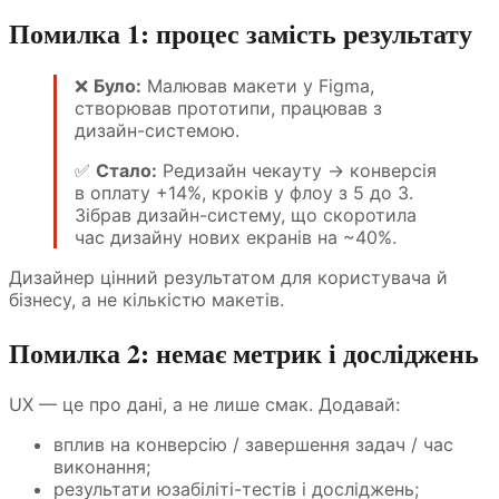
Помилка 1: процес замість результату
❌
Було:
Малював макети у Figma,
створював прототипи, працював з
дизайн-системою.
✅
Стало:
Редизайн чекауту → конверсія
в оплату +14%, кроків у флоу з 5 до 3.
Зібрав дизайн-систему, що скоротила
час дизайну нових екранів на ~40%.
Дизайнер цінний результатом для користувача й
бізнесу, а не кількістю макетів.
Помилка 2: немає метрик і досліджень
UX — це про дані, а не лише смак. Додавай:
вплив на конверсію / завершення задач / час
виконання;
результати юзабіліті-тестів і досліджень;