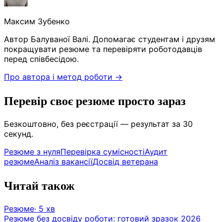
Максим Зубенко
Автор Балуваної Валі. Допомагає студентам і друзям
покращувати резюме та перевіряти роботодавців
перед співбесідою.
Про автора і метод роботи →
Перевір своє резюме просто зараз
Безкоштовно, без реєстрації — результат за 30
секунд.
Резюме з нуля
Перевірка сумісності
Аудит
резюме
Аналіз вакансії
Досвід ветерана
Читай також
Резюме
·
5
хв
Резюме без досвіду роботи: готовий зразок 2026