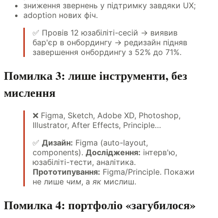
зниження звернень у підтримку завдяки UX;
adoption нових фіч.
✅ Провів 12 юзабіліті-сесій → виявив
бар'єр в онбордингу → редизайн підняв
завершення онбордингу з 52% до 71%.
Помилка 3: лише інструменти, без
мислення
❌ Figma, Sketch, Adobe XD, Photoshop,
Illustrator, After Effects, Principle…
✅
Дизайн:
Figma (auto-layout,
components).
Дослідження:
інтерв'ю,
юзабіліті-тести, аналітика.
Прототипування:
Figma/Principle. Покажи
не лише
чим
, а
як
мислиш.
Помилка 4: портфоліо «загубилося»