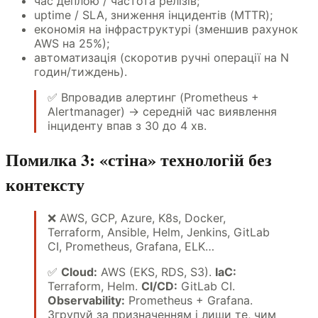
час деплою / частота релізів;
uptime / SLA, зниження інцидентів (MTTR);
економія на інфраструктурі (зменшив рахунок
AWS на 25%);
автоматизація (скоротив ручні операції на N
годин/тиждень).
✅ Впровадив алертинг (Prometheus +
Alertmanager) → середній час виявлення
інциденту впав з 30 до 4 хв.
Помилка 3: «стіна» технологій без
контексту
❌ AWS, GCP, Azure, K8s, Docker,
Terraform, Ansible, Helm, Jenkins, GitLab
CI, Prometheus, Grafana, ELK…
✅
Cloud:
AWS (EKS, RDS, S3).
IaC:
Terraform, Helm.
CI/CD:
GitLab CI.
Observability:
Prometheus + Grafana.
Згрупуй за призначенням і лиши те, чим