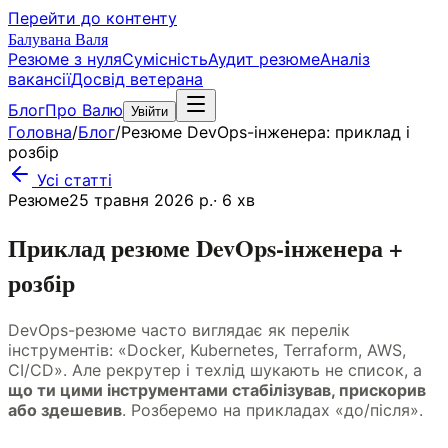
Перейти до контенту
Балувана Валя
Резюме з нуля
Сумісність
Аудит резюме
Аналіз
вакансії
Досвід ветерана
Блог
Про Валю
Увійти
Головна
/
Блог
/
Резюме DevOps-інженера: приклад і
розбір
Усі статті
Резюме
25 травня 2026 р.
·
6
хв
Приклад резюме DevOps-інженера +
розбір
DevOps-резюме часто виглядає як перелік
інструментів: «Docker, Kubernetes, Terraform, AWS,
CI/CD». Але рекрутер і техлід шукають не список, а
що ти цими інструментами стабілізував, прискорив
або здешевив
. Розберемо на прикладах «до/після».