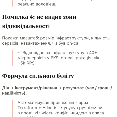
реально володієш.
Помилка 4: не видно зони
відповідальності
Покажи масштаб: розмір інфраструктури, кількість
сервісів, навантаження, чи був on-call.
✅ Відповідав за інфраструктуру з 40+
мікросервісів у EKS, on-call ротація, пік
~5k RPS.
Формула сильного буліту
Дія → інструмент/рішення → результат (час / гроші /
надійність).
Автоматизував провіженінг через
Terraform + Atlantis → усунув ручні зміни
в проді, кількість конфіг-інцидентів впала