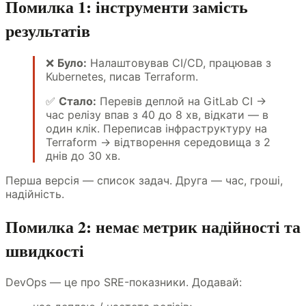
Помилка 1: інструменти замість
результатів
❌
Було:
Налаштовував CI/CD, працював з
Kubernetes, писав Terraform.
✅
Стало:
Перевів деплой на GitLab CI →
час релізу впав з 40 до 8 хв, відкати — в
один клік. Переписав інфраструктуру на
Terraform → відтворення середовища з 2
днів до 30 хв.
Перша версія — список задач. Друга — час, гроші,
надійність.
Помилка 2: немає метрик надійності та
швидкості
DevOps — це про SRE-показники. Додавай: