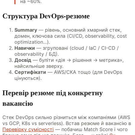
на ~60%.
Структура DevOps-резюме
Summary
— рівень, основний хмарний стек,
домен, ключова сила (CI/CD, observability, cost
optimization…).
Навички
— згруповані (cloud / IaC / CI-CD /
observability / БД).
Досвід
— буліти «дія → рішення → метрика»,
найсильніше зверху.
Сертифікати
— AWS/CKA тощо (для DevOps
цінуються).
Перевір резюме під конкретну
вакансію
Стек DevOps сильно різниться між компаніями (AWS
vs GCP, K8s vs serverless). Встав резюме й вакансію в
Перевірку сумісності
— побачиш Match Score і чого