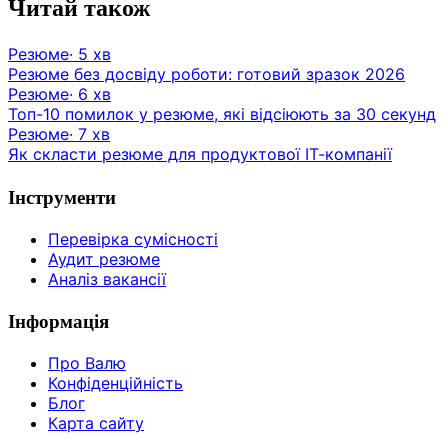
Читай також
Резюме
·
5
хв
Резюме без досвіду роботи: готовий зразок 2026
Резюме
·
6
хв
Топ-10 помилок у резюме, які відсіюють за 30 секунд
Резюме
·
7
хв
Як скласти резюме для продуктової ІТ-компанії
Інструменти
Перевірка сумісності
Аудит резюме
Аналіз вакансії
Інформація
Про Валю
Конфіденційність
Блог
Карта сайту