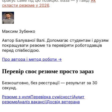
бракує саме під цю позицію. База — у гайді
Як
скласти резюме у 2026
.
Максим Зубенко
Автор Балуваної Валі. Допомагає студентам і друзям
покращувати резюме та перевіряти роботодавців
перед співбесідою.
Про автора і метод роботи →
Перевір своє резюме просто зараз
Безкоштовно, без реєстрації — результат за 30
секунд.
Резюме з нуля
Перевірка сумісності
Аудит
резюме
Аналіз вакансії
Досвід ветерана