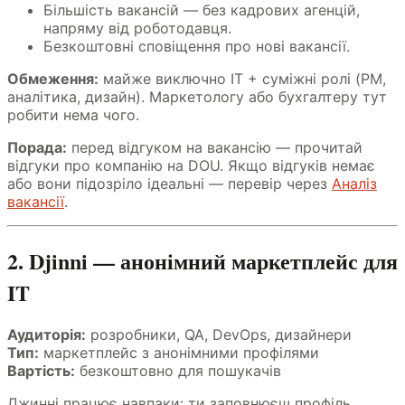
Більшість вакансій — без кадрових агенцій,
напряму від роботодавця.
Безкоштовні сповіщення про нові вакансії.
Обмеження:
майже виключно IT + суміжні ролі (PM,
аналітика, дизайн). Маркетологу або бухгалтеру тут
робити нема чого.
Порада:
перед відгуком на вакансію — прочитай
відгуки про компанію на DOU. Якщо відгуків немає
або вони підозріло ідеальні — перевір через
Аналіз
вакансії
.
2. Djinni — анонімний маркетплейс для
IT
Аудиторія:
розробники, QA, DevOps, дизайнери
Тип:
маркетплейс з анонімними профілями
Вартість:
безкоштовно для пошукачів
Джинні працює навпаки: ти заповнюєш профіль