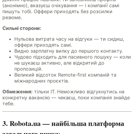
(анонімно), вказуєш очікування — і компанії самі
пишуть тобі. Оффери приходять без розсилки
резюме.
Сильні сторони:
Нульова витрата часу на відгуки — ти сидиш,
оффери приходять самі.
Видно зарплатну вилку до першого контакту.
Чудово підходить для пасивного пошуку — коли
не шукаєш активно, але відкритий до
пропозицій.
Великий відсоток Remote-first компаній та
міжнародних проєктів.
Обмеження:
тільки IT. Неможливо відгукнутись на
конкретну вакансію — чекаєш, поки компанія знайде
тебе.
3. Robota.ua — найбільша платформа
загального ринку