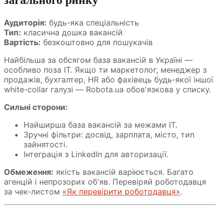
Аудиторія:
будь-яка спеціальність
Тип:
класична дошка вакансій
Вартість:
безкоштовно для пошукачів
Найбільша за обсягом база вакансій в Україні —
особливо поза IT. Якщо ти маркетолог, менеджер з
продажів, бухгалтер, HR або фахівець будь-якої іншої
white-collar галузі — Robota.ua обов'язкова у списку.
Сильні сторони:
Найширша база вакансій за межами IT.
Зручні фільтри: досвід, зарплата, місто, тип
зайнятості.
Інтеграція з LinkedIn для авторизації.
Обмеження:
якість вакансій варіюється. Багато
агенцій і непрозорих об'яв. Перевіряй роботодавця
за чек-листом
«Як перевірити роботодавця»
.