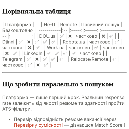
Порівняльна таблиця
| Платформа | IT | Не-IT | Remote | Пасивний пошук |
Безкоштовно | |-----------|:--:|:-----:|:------:|:------------
--:|:-----------:| | DOU.ua | ✅ | ❌ | частково | ❌ | ✅ | |
Djinni | ✅ | ❌ | ✅ | ✅ | ✅ | | Robota.ua | частково | ✅ |
частково | ❌ | ✅ | | Work.ua | частково | ✅ | частково
| ❌ | ✅ | | LinkedIn | ✅ | ✅ | ✅ | ✅ | частково | |
Telegram | ✅ | ❌ | ✅ | ✅ | ✅ | | Relocate/Remote | ✅ |
частково | ✅ | ❌ | ✅ |
Що зробити паралельно з пошуком
Платформа — лише перший крок. Реальний response
rate залежить від якості резюме та здатності пройти
ATS-фільтри.
Перевір відповідність резюме вакансії через
Перевірку сумісності
— дізнаєшся Match Score і