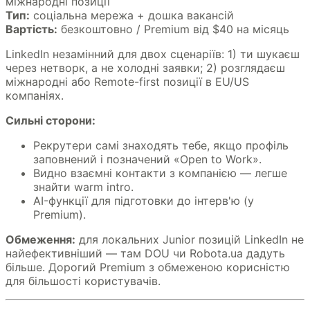
міжнародні позиції
Тип:
соціальна мережа + дошка вакансій
Вартість:
безкоштовно / Premium від $40 на місяць
LinkedIn незамінний для двох сценаріїв: 1) ти шукаєш
через нетворк, а не холодні заявки; 2) розглядаєш
міжнародні або Remote-first позиції в EU/US
компаніях.
Сильні сторони:
Рекрутери самі знаходять тебе, якщо профіль
заповнений і позначений «Open to Work».
Видно взаємні контакти з компанією — легше
знайти warm intro.
AI-функції для підготовки до інтерв'ю (у
Premium).
Обмеження:
для локальних Junior позицій LinkedIn не
найефективніший — там DOU чи Robota.ua дадуть
більше. Дорогий Premium з обмеженою корисністю
для більшості користувачів.