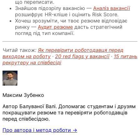
що переписати.
Знайшов підозрілу вакансію —
Аналіз вакансії
розшифрує HR-кліше і оцінить Risk Score.
Хочеш зрозуміти, чи твоє резюме відповідає
ринку —
Аудит резюме
дасть стратегічний
погляд під тип компанії.
Читай також:
Як перевірити роботодавця перед
виходом на роботу
·
20 red flags у вакансії
·
15 питань
рекрутеру на співбесіді
Максим Зубенко
Автор Балуваної Валі. Допомагає студентам і друзям
покращувати резюме та перевіряти роботодавців
перед співбесідою.
Про автора і метод роботи →