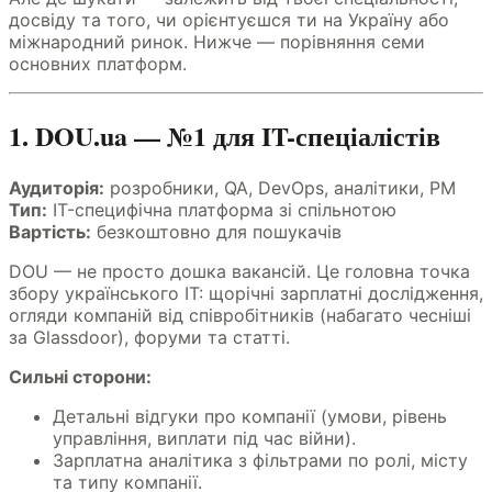
досвіду та того, чи орієнтуєшся ти на Україну або
міжнародний ринок. Нижче — порівняння семи
основних платформ.
1. DOU.ua — №1 для IT-спеціалістів
Аудиторія:
розробники, QA, DevOps, аналітики, PM
Тип:
IT-специфічна платформа зі спільнотою
Вартість:
безкоштовно для пошукачів
DOU — не просто дошка вакансій. Це головна точка
збору українського IT: щорічні зарплатні дослідження,
огляди компаній від співробітників (набагато чесніші
за Glassdoor), форуми та статті.
Сильні сторони:
Детальні відгуки про компанії (умови, рівень
управління, виплати під час війни).
Зарплатна аналітика з фільтрами по ролі, місту
та типу компанії.