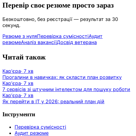
Перевір своє резюме просто зараз
Безкоштовно, без реєстрації — результат за 30
секунд.
Резюме з нуля
Перевірка сумісності
Аудит
резюме
Аналіз вакансії
Досвід ветерана
Читай також
Кар'єра
·
7
хв
Прогалини в навичках: як скласти план розвитку
Кар'єра
·
7
хв
7 сервісів зі штучним інтелектом для пошуку роботи
Кар'єра
·
7
хв
Як перейти в ІТ у 2026: реальний план дій
Інструменти
Перевірка сумісності
Аудит резюме