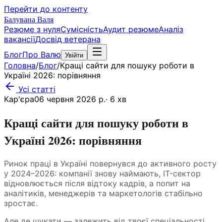
Перейти до контенту
Балувана Валя
Резюме з нуля
Сумісність
Аудит резюме
Аналіз
вакансії
Досвід ветерана
Блог
Про Валю
Увійти
Головна
/
Блог
/
Кращі сайти для пошуку роботи в
Україні 2026: порівняння
Усі статті
Кар'єра
06 червня 2026 р.
·
6
хв
Кращі сайти для пошуку роботи в
Україні 2026: порівняння
Ринок праці в Україні повернувся до активного росту
у 2024–2026: компанії знову наймають, IT-сектор
відновлюється після відтоку кадрів, а попит на
аналітиків, менеджерів та маркетологів стабільно
зростає.
Але де шукати — залежить від твоєї спеціальності,