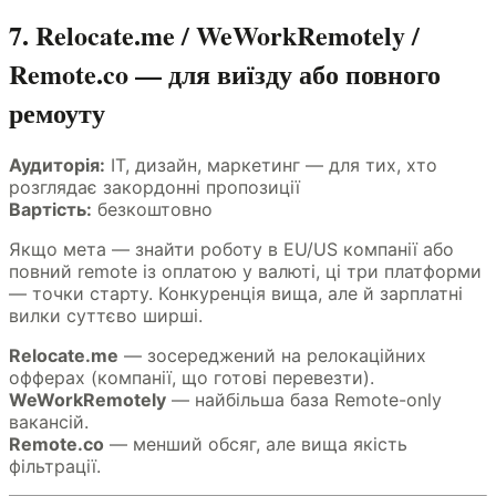
7. Relocate.me / WeWorkRemotely /
Remote.co — для виїзду або повного
ремоуту
Аудиторія:
IT, дизайн, маркетинг — для тих, хто
розглядає закордонні пропозиції
Вартість:
безкоштовно
Якщо мета — знайти роботу в EU/US компанії або
повний remote із оплатою у валюті, ці три платформи
— точки старту. Конкуренція вища, але й зарплатні
вилки суттєво ширші.
Relocate.me
— зосереджений на релокаційних
офферах (компанії, що готові перевезти).
WeWorkRemotely
— найбільша база Remote-only
вакансій.
Remote.co
— менший обсяг, але вища якість
фільтрації.