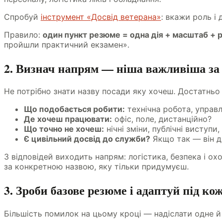
Спробуй
інструмент «Досвід ветерана»
: вкажи роль і
Правило:
один пункт резюме = одна дія + масштаб + 
пройшли практичний екзамен».
2. Визнач напрям — ніша важливіша за
Не потрібно знати назву посади яку хочеш. Достатньо 
Що подобається робити:
технічна робота, управл
Де хочеш працювати:
офіс, поле, дистанційно?
Що точно не хочеш:
нічні зміни, публічні виступи
Є цивільний досвід до служби?
Якщо так — він д
З відповідей виходить напрям: логістика, безпека і ох
за конкретною назвою, яку тільки придумуєш.
3. Зроби базове резюме і адаптуй під ко
Більшість помилок на цьому кроці — надіслати одне й 