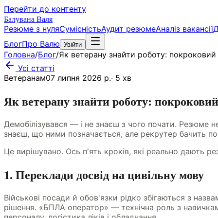
Перейти до контенту
Балувана Валя
Резюме з нуля
Сумісність
Аудит резюме
Аналіз вакансії
Д
Блог
Про Валю
Увійти
Головна
/
Блог
/
Як ветерану знайти роботу: покроковий
Усі статті
Ветеранам
07 липня 2026 р.
·
5
хв
Як ветерану знайти роботу: покрокови
Демобілізувався — і не знаєш з чого почати. Резюме не
знаєш, що ними позначається, але рекрутер бачить по
Це вирішувано. Ось п'ять кроків, які реально дають ре
1. Переклади досвід на цивільну мову
Військові посади й обов'язки рідко збігаються з назв
рішення. «БПЛА оператор» — технічна роль з навичкам
персоналу, логістика ліків і обладнання.