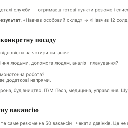
 деталі служби — отримаєш готові пункти резюме і списо
результат
. «Навчав особовий склад» → «Навчив 12 солд
 конкретну посаду
відповісти на чотири питання:
іння людьми, допомога людям, аналіз і планування?
, монотонна робота?
ає додаткові напрями.
орона, будівництво, IT/MilTech, медицина, управління. 
жну вакансію
те саме резюме на 50 вакансій і чекати дзвінків. Це не