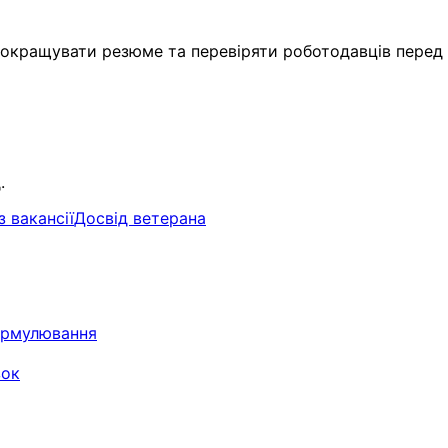
покращувати резюме та перевіряти роботодавців перед 
.
з вакансії
Досвід ветерана
формулювання
зок