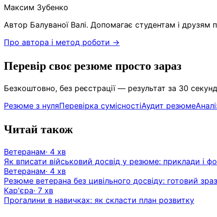
Максим Зубенко
Автор Балуваної Валі. Допомагає студентам і друзям 
Про автора і метод роботи →
Перевір своє резюме просто зараз
Безкоштовно, без реєстрації — результат за 30 секунд
Резюме з нуля
Перевірка сумісності
Аудит резюме
Аналі
Читай також
Ветеранам
·
4
хв
Як вписати військовий досвід у резюме: приклади і 
Ветеранам
·
4
хв
Резюме ветерана без цивільного досвіду: готовий зра
Кар'єра
·
7
хв
Прогалини в навичках: як скласти план розвитку