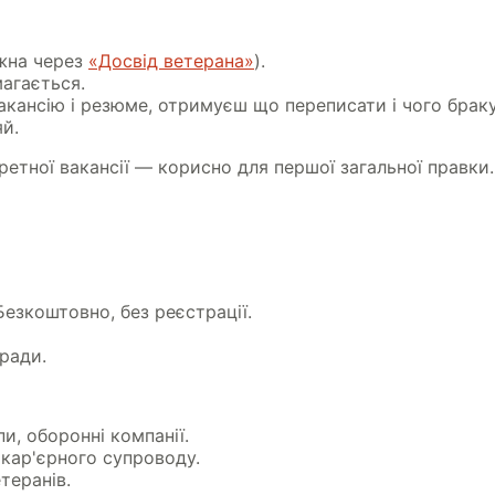
жна через
«Досвід ветерана»
).
агається.
акансію і резюме, отримуєш що переписати і чого браку
яй.
ретної вакансії — корисно для першої загальної правки.
Безкоштовно, без реєстрації.
ради.
пи, оборонні компанії.
 кар'єрного супроводу.
теранів.