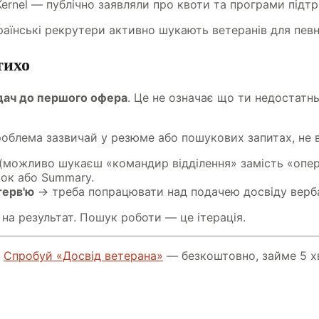
ernel — публічно заявляли про квоти та програми підтр
раїнські рекрутери активно шукають ветеранів для певни
тихо
дач до першого офера
. Це не означає що ти недостатн
роблема зазвичай у резюме або пошукових запитах, не в
(можливо шукаєш «командир відділення» замість «опе
ок або Summary.
терв'ю
→ треба попрацювати над подачею досвіду верб
на результат. Пошук роботи — це ітерація.
?
Спробуй «Досвід ветерана»
— безкоштовно, займе 5 х