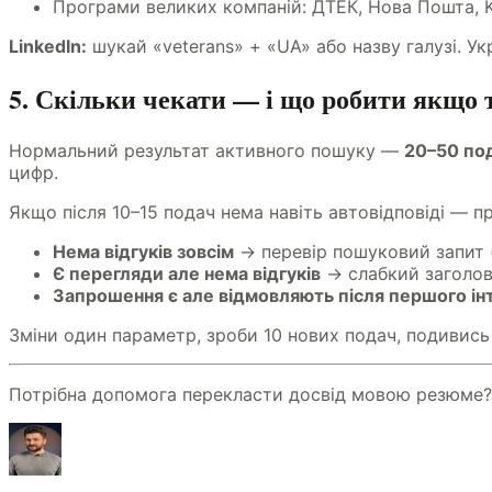
Програми великих компаній: ДТЕК, Нова Пошта, K
LinkedIn:
шукай «veterans» + «UA» або назву галузі. Ук
5. Скільки чекати — і що робити якщо 
Нормальний результат активного пошуку —
20–50 по
цифр.
Якщо після 10–15 подач нема навіть автовідповіді — п
Нема відгуків зовсім
→ перевір пошуковий запит 
Є перегляди але нема відгуків
→ слабкий заголов
Запрошення є але відмовляють після першого ін
Зміни один параметр, зроби 10 нових подач, подивись 
Потрібна допомога перекласти досвід мовою резюме