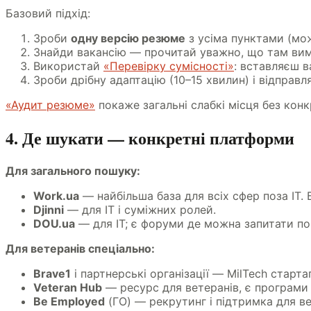
Базовий підхід:
Зроби
одну версію резюме
з усіма пунктами (мо
Знайди вакансію — прочитай уважно, що там вим
Використай
«Перевірку сумісності»
: вставляєш в
Зроби дрібну адаптацію (10–15 хвилин) і відправл
«Аудит резюме»
покаже загальні слабкі місця без конк
4. Де шукати — конкретні платформи
Для загального пошуку:
Work.ua
— найбільша база для всіх сфер поза IT. 
Djinni
— для IT і суміжних ролей.
DOU.ua
— для IT; є форуми де можна запитати по
Для ветеранів спеціально:
Brave1
і партнерські організації — MilTech старта
Veteran Hub
— ресурс для ветеранів, є програми
Be Employed
(ГО) — рекрутинг і підтримка для ве