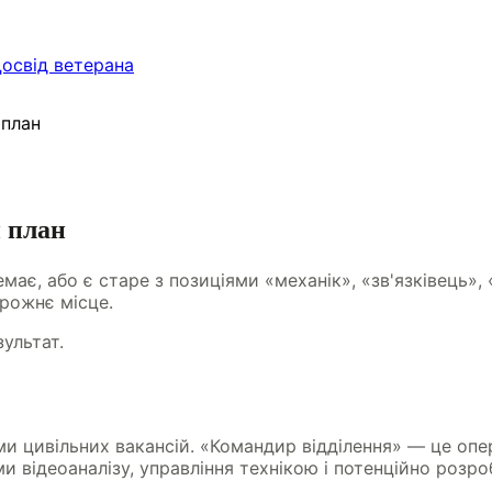
освід ветерана
 план
й план
має, або є старе з позиціями «механік», «зв'язківець»,
рожнє місце.
зультат.
ами цивільних вакансій. «Командир відділення» — це оп
и відеоаналізу, управління технікою і потенційно роз