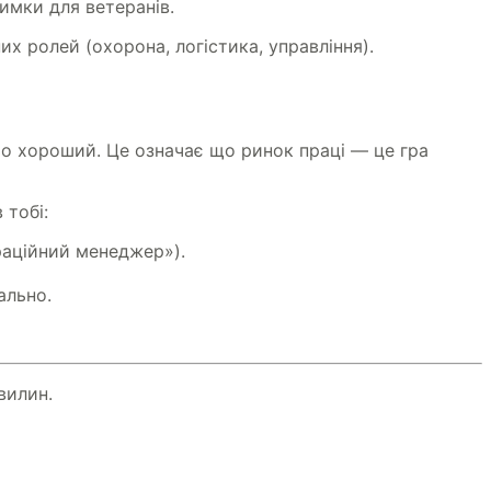
имки для ветеранів.
х ролей (охорона, логістика, управління).
ьо хороший. Це означає що ринок праці — це гра
 тобі:
раційний менеджер»).
ально.
вилин.